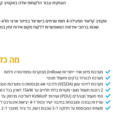
העסקית עבור הלקוחות שלנו באקטיב קל
שונות ברחבי אירופה המאפשרות ללקוח מקום אירוח זמין במיי
מה כלו
מערכות מיזוג אויר ייחודיות (InRow) מבוקרות טמפרטורה ולחות
מערכת לנטרול ברקים וחשמל סטטי
מערכות לזיהוי עשן (VESDA) ולכיבוי אש מבוססות גז ומערכות Pre-Action
2 הזנות חשמל משני מקורות בלתי תלויים עד 15kW לארון בכל הזנה.
פסי חשמל מנוהלים (PDU) ושירותי KVMoIP לשליטה מרחוק על הציוד.
שרידות גבוהה ומובטחת בחיבור ישיר וכפול ל-4 יציאות אינטרנט לארץ ולעולם בקווים 100G כפולים
תשתית המבוססת על חלוקה ל-3 שכבות רשת, כל ציוד מחובר ל-2 ציודי תקשורת לזמינות מירבית.