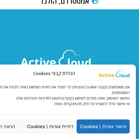
אמסטרדם, הולנד
הגדרת קבצי Cookies
ורדינון אליעזר 3, פתח תקווה
טלפון:
1-700-709-200
אנו משתמשים בקובצי Cookie (עוגיות) כדי לשפר את חוויית השימוש באתר ולנתח את
אימייל:
info@activecloud.co.il
המשתמשים.
באישור השימוש, אתה מסכים לשימוש בקוקיז בהתאם למדיניות הפרטיות שלנו.
אי-אישור עלול להשפיע על חלק מהפונקציות באתר.
אישור עוגיות \ Cookies
דחיית עוגיות \ Cookies
הראה ה