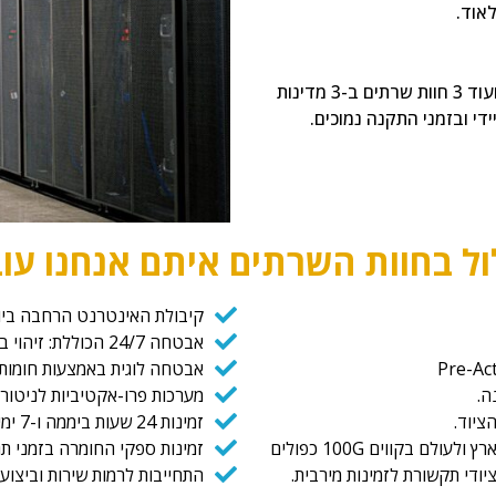
אוד.
אקטיב קלאוד מפעילה 4 חוות שרתים בישראל בפיזור ארצי מלא ועוד 3 חוות שרתים ב-3 מדינות
די ובזמני התקנה נמוכים.
ל בחוות השרתים איתם אנחנו עו
קיבולת האינטרנט הרחבה ביו
אבטחה 24/7 הכוללת: זיהוי ביומטרי, שמירה, מערכות התראה לבקרת מבנה וטלוויזיה במעגל סגור
אבטחה לוגית באמצעות חומות 
מערכות פרו-אקטיביות לניטור ובק
זמינות 24 שעות ביממה ו-7 ימים בשבוע
זמינות ספקי החומרה בזמני ת
התחייבות לרמות שירות וביצועים (SLA) ג